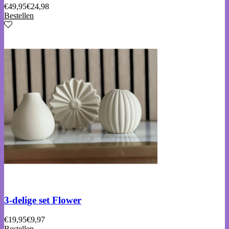
€
49,95
€
24,98
Bestellen
3-delige set Flower
€
19,95
€
9,97
Bestellen