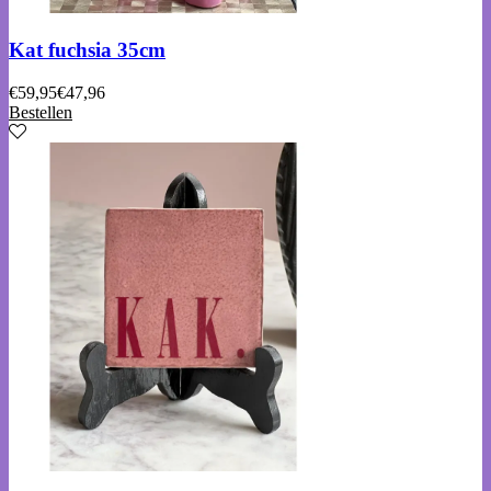
Kat fuchsia 35cm
€
59,95
€
47,96
Bestellen