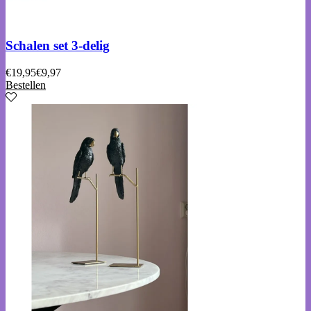
Schalen set 3-delig
€
19,95
€
9,97
Bestellen