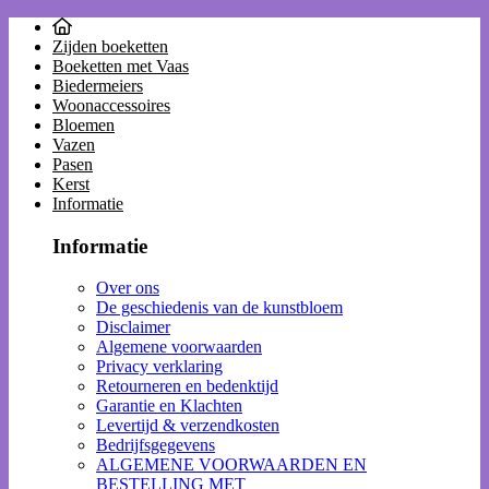
Zijden boeketten
Boeketten met Vaas
Biedermeiers
Woonaccessoires
Bloemen
Vazen
Pasen
Kerst
Informatie
Informatie
Over ons
De geschiedenis van de kunstbloem
Disclaimer
Algemene voorwaarden
Privacy verklaring
Retourneren en bedenktijd
Garantie en Klachten
Levertijd & verzendkosten
Bedrijfsgegevens
ALGEMENE VOORWAARDEN EN
BESTELLING MET