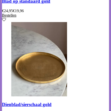
Blad op standaard gold
€
24,95
€
19,96
Bestellen
Dienblad/sierschaal gold