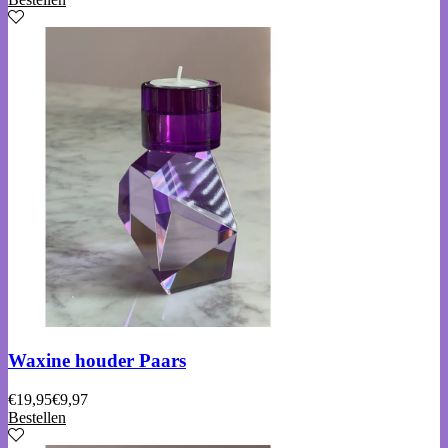
Waxine houder Paars
€
19,95
€
9,97
Bestellen