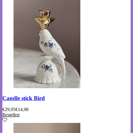
Candle stick Bird
€
29,95
€
14,98
Bestellen