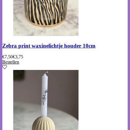
Zebra print waxinelichtje houder 10cm
€
7,50
€
3,75
Bestellen