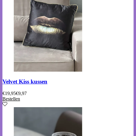
Velvet Kiss kussen
€
19,95
€
9,97
Bestellen