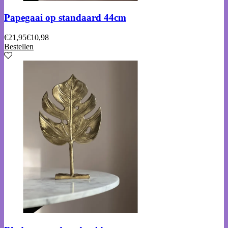
Papegaai op standaard 44cm
€
21,95
€
10,98
Bestellen