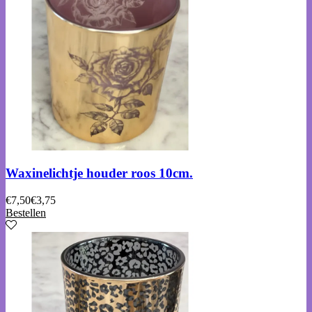
Waxinelichtje houder roos 10cm.
€
7,50
€
3,75
Bestellen