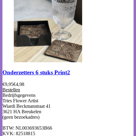
Onderzetters 6 stuks Print2
€
9,95
€
4,98
Bestellen
Bedrijfsgegevens
Tries Flower Artist
Wiardi Beckmanstraat 41
3621 HA Breukelen
(geen bezoekadres)
BTW: NL003693653B66
KVK: 82518815