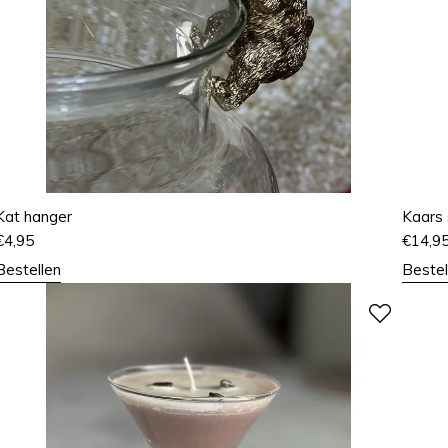
Kat hanger
Kaars 
€
4,95
€
14,9
Bestellen
Bestel