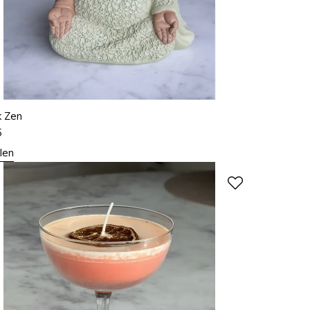
k Zen
5
len