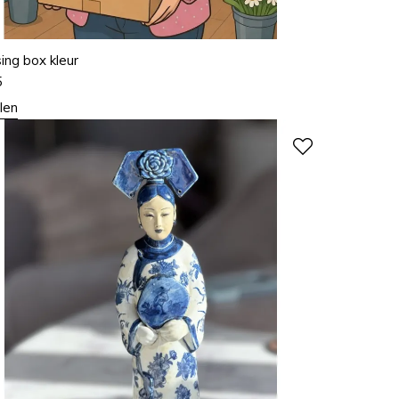
ing box kleur
5
len