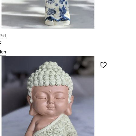
irl
5
len