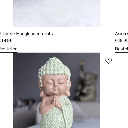
Schotse Hooglander rechts
Asian G
€
14,95
€
49,9
Bestellen
Bestel