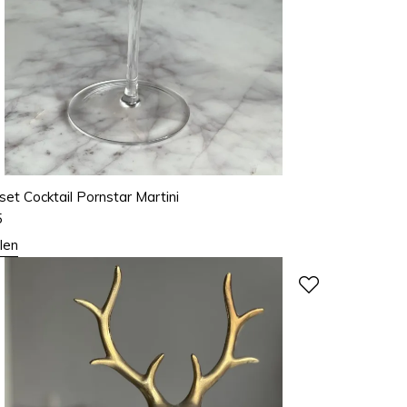
set Cocktail Pornstar Martini
5
len