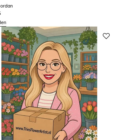
Jordan
5
len