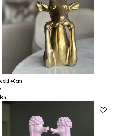
beeld 40cm
5
len