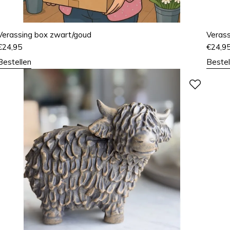
Verassing box zwart/goud
Verass
€
24,95
€
24,9
Bestellen
Bestel