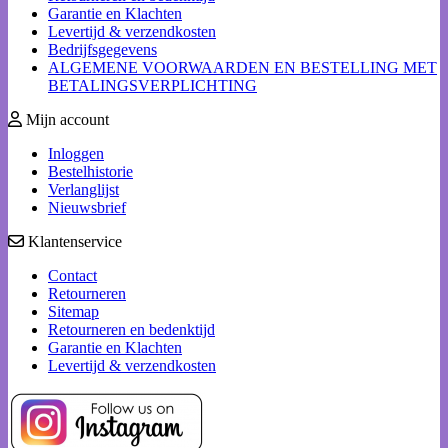
Garantie en Klachten
Levertijd & verzendkosten
Bedrijfsgegevens
ALGEMENE VOORWAARDEN EN BESTELLING MET
BETALINGSVERPLICHTING
Mijn account
Inloggen
Bestelhistorie
Verlanglijst
Nieuwsbrief
Klantenservice
Contact
Retourneren
Sitemap
Retourneren en bedenktijd
Garantie en Klachten
Levertijd & verzendkosten