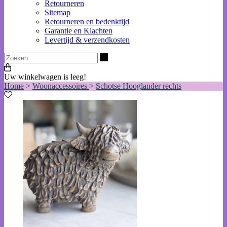
Retourneren
Sitemap
Retourneren en bedenktijd
Garantie en Klachten
Levertijd & verzendkosten
Zoeken
Uw winkelwagen is leeg!
Home
>
Woonaccessoires
>
Schotse Hooglander rechts