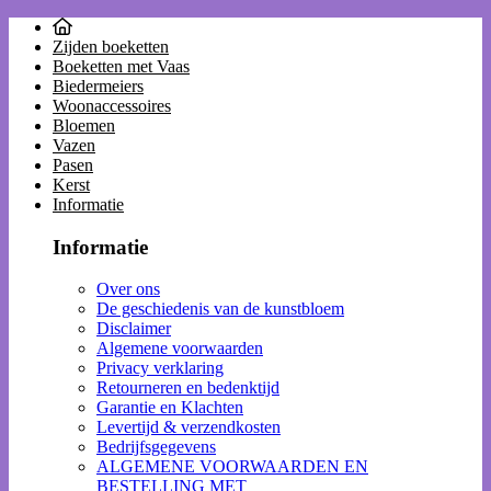
Zijden boeketten
Boeketten met Vaas
Biedermeiers
Woonaccessoires
Bloemen
Vazen
Pasen
Kerst
Informatie
Informatie
Over ons
De geschiedenis van de kunstbloem
Disclaimer
Algemene voorwaarden
Privacy verklaring
Retourneren en bedenktijd
Garantie en Klachten
Levertijd & verzendkosten
Bedrijfsgegevens
ALGEMENE VOORWAARDEN EN
BESTELLING MET