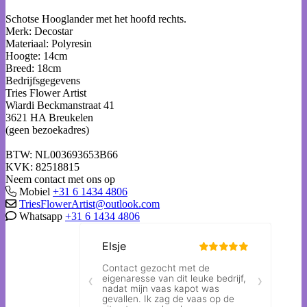
Schotse Hooglander met het hoofd rechts.
Merk: Decostar
Materiaal: Polyresin
Hoogte: 14cm
Breed: 18cm
Bedrijfsgegevens
Tries Flower Artist
Wiardi Beckmanstraat 41
3621 HA Breukelen
(geen bezoekadres)
BTW: NL003693653B66
KVK: 82518815
Neem contact met ons op
Mobiel
+31 6 1434 4806
TriesFlowerArtist@outlook.com
Whatsapp
+31 6 1434 4806