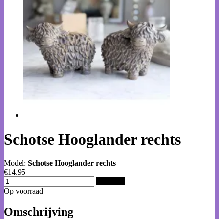
Schotse Hooglander rechts
Model:
Schotse Hooglander rechts
€14,95
Bestellen
Op voorraad
Omschrijving