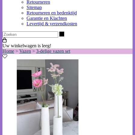
Retourneren
Sitemap
Retourneren en bedenktijd
Garantie en Klachten
Levertijd & verzendkosten
Zoeken
Uw winkelwagen is leeg!
Home
>
Vazen
>
3-delige vazen set