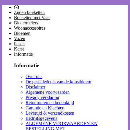
Zijden boeketten
Boeketten met Vaas
Biedermeiers
Woonaccessoires
Bloemen
Vazen
Pasen
Kerst
Informatie
Informatie
Over ons
De geschiedenis van de kunstbloem
Disclaimer
Algemene voorwaarden
Privacy verklaring
Retourneren en bedenktijd
Garantie en Klachten
Levertijd & verzendkosten
Bedrijfsgegevens
ALGEMENE VOORWAARDEN EN
BESTELLING MET