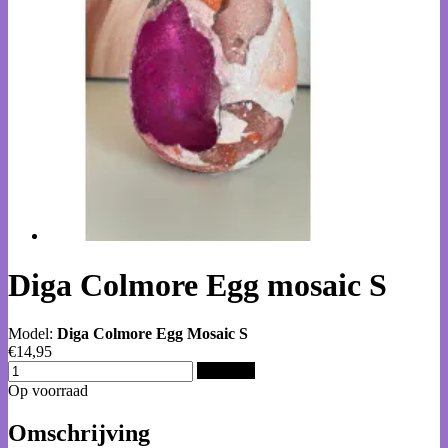
Diga Colmore Egg mosaic S
Model:
Diga Colmore Egg Mosaic S
€14,95
Bestellen
Op voorraad
Omschrijving