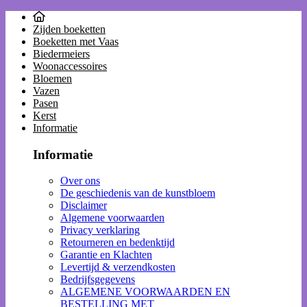
Zijden boeketten
Boeketten met Vaas
Biedermeiers
Woonaccessoires
Bloemen
Vazen
Pasen
Kerst
Informatie
Informatie
Over ons
De geschiedenis van de kunstbloem
Disclaimer
Algemene voorwaarden
Privacy verklaring
Retourneren en bedenktijd
Garantie en Klachten
Levertijd & verzendkosten
Bedrijfsgegevens
ALGEMENE VOORWAARDEN EN
BESTELLING MET