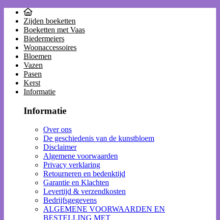
Zijden boeketten
Boeketten met Vaas
Biedermeiers
Woonaccessoires
Bloemen
Vazen
Pasen
Kerst
Informatie
Informatie
Over ons
De geschiedenis van de kunstbloem
Disclaimer
Algemene voorwaarden
Privacy verklaring
Retourneren en bedenktijd
Garantie en Klachten
Levertijd & verzendkosten
Bedrijfsgegevens
ALGEMENE VOORWAARDEN EN
BESTELLING MET