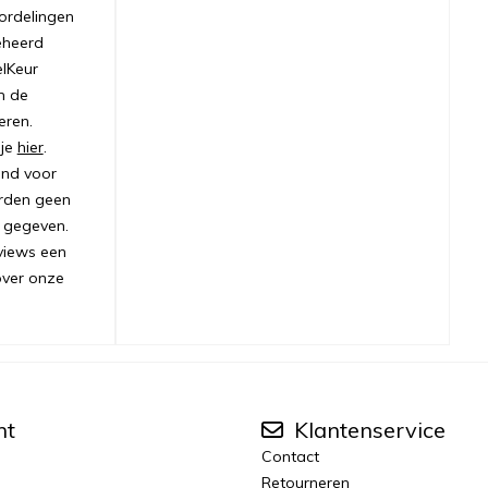
ordelingen
eheerd
lKeur
m de
eren.
 je
hier
.
ond voor
orden geen
 gegeven.
views een
over onze
nt
Klantenservice
Contact
Retourneren