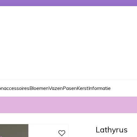
naccessoires
Bloemen
Vazen
Pasen
Kerst
Informatie
Lathyrus