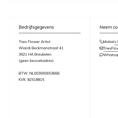
Bedrijfsgegevens
Neem co
Tries Flower Artist
+
Mobiel
Wiardi Beckmanstraat 41
TriesFl
3621 HA Breukelen
Whatsa
(geen bezoekadres)
BTW: NL003693653B66
KVK: 82518815