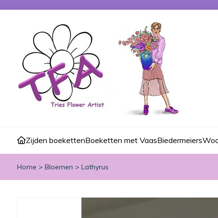
Zijden boeketten
Boeketten met Vaas
Biedermeiers
Woo
Home
>
Bloemen
>
Lathyrus