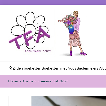
Zijden boeketten
Boeketten met Vaas
Biedermeiers
Woo
Home
>
Bloemen
>
Leeuwenbek 92cm