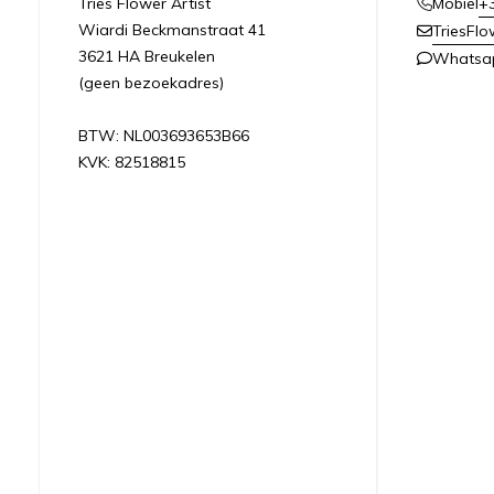
Tries Flower Artist
+
Mobiel
Wiardi Beckmanstraat 41
TriesFl
3621 HA Breukelen
Whatsa
(geen bezoekadres)
BTW: NL003693653B66
KVK: 82518815