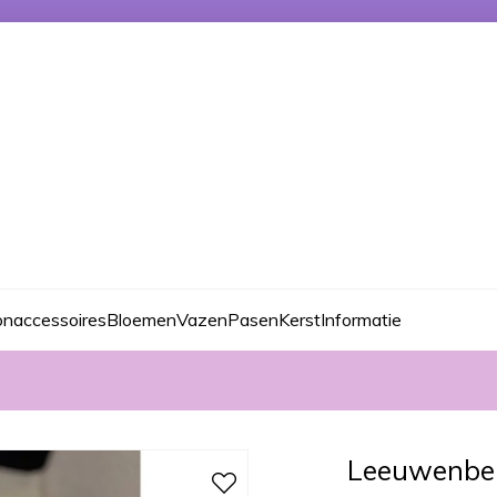
naccessoires
Bloemen
Vazen
Pasen
Kerst
Informatie
Leeuwenbe