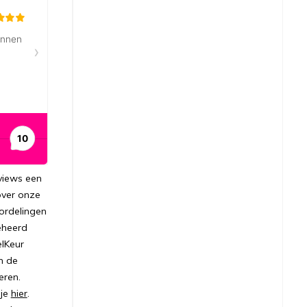
views een
over onze
ordelingen
eheerd
lKeur
m de
eren.
 je
hier
.