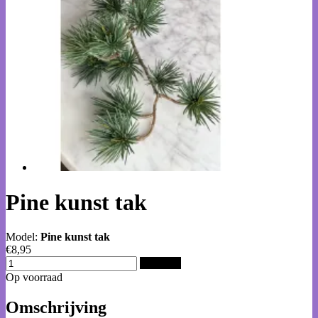
Pine kunst tak
Model:
Pine kunst tak
€8,95
Bestellen
Op voorraad
Omschrijving