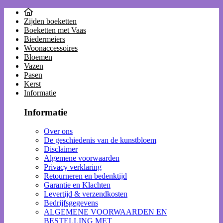
Zijden boeketten
Boeketten met Vaas
Biedermeiers
Woonaccessoires
Bloemen
Vazen
Pasen
Kerst
Informatie
Informatie
Over ons
De geschiedenis van de kunstbloem
Disclaimer
Algemene voorwaarden
Privacy verklaring
Retourneren en bedenktijd
Garantie en Klachten
Levertijd & verzendkosten
Bedrijfsgegevens
ALGEMENE VOORWAARDEN EN
BESTELLING MET