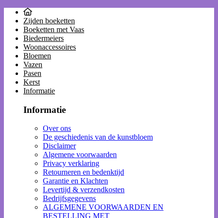
Zijden boeketten
Boeketten met Vaas
Biedermeiers
Woonaccessoires
Bloemen
Vazen
Pasen
Kerst
Informatie
Informatie
Over ons
De geschiedenis van de kunstbloem
Disclaimer
Algemene voorwaarden
Privacy verklaring
Retourneren en bedenktijd
Garantie en Klachten
Levertijd & verzendkosten
Bedrijfsgegevens
ALGEMENE VOORWAARDEN EN
BESTELLING MET