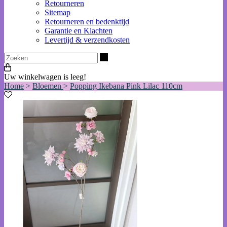
Retourneren
Sitemap
Retourneren en bedenktijd
Garantie en Klachten
Levertijd & verzendkosten
Zoeken
Uw winkelwagen is leeg!
Home
>
Bloemen
>
Popping Ikebana Pink Lilac 110cm