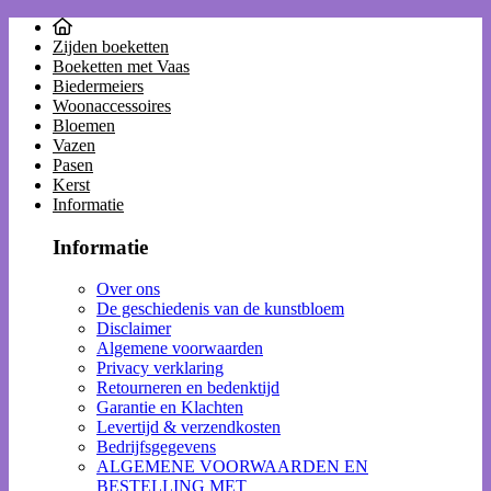
Zijden boeketten
Boeketten met Vaas
Biedermeiers
Woonaccessoires
Bloemen
Vazen
Pasen
Kerst
Informatie
Informatie
Over ons
De geschiedenis van de kunstbloem
Disclaimer
Algemene voorwaarden
Privacy verklaring
Retourneren en bedenktijd
Garantie en Klachten
Levertijd & verzendkosten
Bedrijfsgegevens
ALGEMENE VOORWAARDEN EN
BESTELLING MET