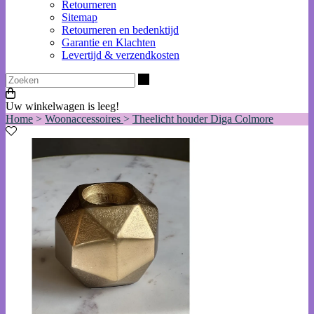
Retourneren
Sitemap
Retourneren en bedenktijd
Garantie en Klachten
Levertijd & verzendkosten
Zoeken
Uw winkelwagen is leeg!
Home
>
Woonaccessoires
>
Theelicht houder Diga Colmore