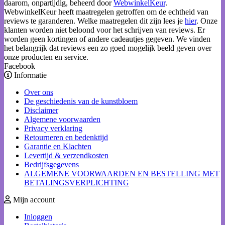
daarom, onpartijdig, beheerd door
WebwinkelKeur
.
WebwinkelKeur heeft maatregelen getroffen om de echtheid van
reviews te garanderen. Welke maatregelen dit zijn lees je
hier
. Onze
klanten worden niet beloond voor het schrijven van reviews. Er
worden geen kortingen of andere cadeautjes gegeven. We vinden
het belangrijk dat reviews een zo goed mogelijk beeld geven over
onze producten en service.
Facebook
Informatie
Over ons
De geschiedenis van de kunstbloem
Disclaimer
Algemene voorwaarden
Privacy verklaring
Retourneren en bedenktijd
Garantie en Klachten
Levertijd & verzendkosten
Bedrijfsgegevens
ALGEMENE VOORWAARDEN EN BESTELLING MET
BETALINGSVERPLICHTING
Mijn account
Inloggen