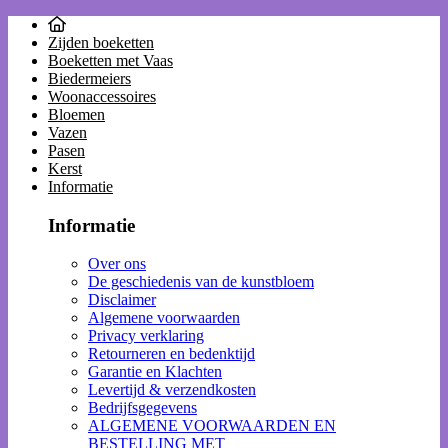
Zijden boeketten
Boeketten met Vaas
Biedermeiers
Woonaccessoires
Bloemen
Vazen
Pasen
Kerst
Informatie
Informatie
Over ons
De geschiedenis van de kunstbloem
Disclaimer
Algemene voorwaarden
Privacy verklaring
Retourneren en bedenktijd
Garantie en Klachten
Levertijd & verzendkosten
Bedrijfsgegevens
ALGEMENE VOORWAARDEN EN
BESTELLING MET