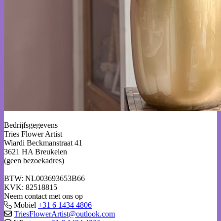
Bedrijfsgegevens
Tries Flower Artist
Wiardi Beckmanstraat 41
3621 HA Breukelen
(geen bezoekadres)
BTW: NL003693653B66
KVK: 82518815
Neem contact met ons op
Mobiel
+31 6 1434 4806
TriesFlowerArtist@outlook.com